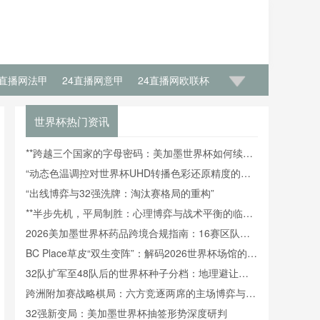
4直播网法甲
24直播网意甲
24直播网欧联杯
世界杯热门资讯
**跨越三个国家的字母密码：美加墨世界杯如何续写
小组命名的传奇逻辑**
“动态色温调控对世界杯UHD转播色彩还原精度的影
响机理研究”
“出线博弈与32强洗牌：淘汰赛格局的重构”
**半步先机，平局制胜：心理博弈与战术平衡的临界
点**
2026美加墨世界杯药品跨境合规指南：16赛区队医
实务操作关键要点
BC Place草皮“双生变阵”：解码2026世界杯场馆的生
态智慧与无缝转场黑科技
32队扩军至48队后的世界杯种子分档：地理避让如
何暗藏博弈逻辑
跨洲附加赛战略棋局：六方竞逐两席的主场博弈与
2026格局重塑
32强新变局：美加墨世界杯抽签形势深度研判