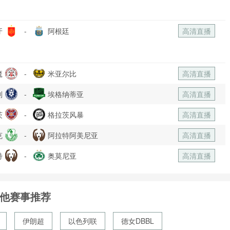
牙
-
阿根廷
高清直播
魔
-
米亚尔比
高清直播
列
-
埃格纳蒂亚
高清直播
茨
-
格拉茨风暴
高清直播
克
-
阿拉特阿美尼亚
高清直播
特
-
奥莫尼亚
高清直播
他赛事推荐
伊朗超
以色列联
德女DBBL