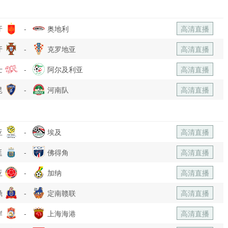
牙
-
奥地利
高清直播
牙
-
克罗地亚
高清直播
士
-
阿尔及利亚
高清直播
昆
-
河南队
高清直播
亚
-
埃及
高清直播
廷
-
佛得角
高清直播
亚
-
加纳
高清直播
鼎
-
定南赣联
高清直播
岸
-
上海海港
高清直播