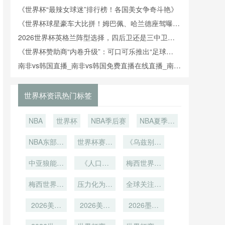
人”》
《世界杯“最辣女球迷”排行榜！各国美女争奇斗艳》
《世界杯球星豪车大比拼！姆巴佩、哈兰德座驾曝
光》
2026世界杯英格兰阵型选择，四后卫还是三中卫体
系
《世界杯赞助商“内卷升级”：可口可乐推出“足球
瓶”，百事可乐如何应对？》
南非vs韩国直播_南非vs韩国免费直播在线直播_南非
vs韩国免费在线高清直播-24直播网
世界杯资讯热门标签
NBA
世界杯
NBA季后赛
NBA夏季联
赛
NBA东部季
世界杯赛后
《乌兹别克
后赛
球迷偷走
斯坦首登世
中亚狼能否
VAR显示器
《人口仅
界杯！卡纳
梅西世界杯
惊艳北
15万的库
瓦罗带队
最后一舞
梅西世界杯
美？》
拉索！世界
压力化为动
全球关注度
谢幕战
杯史上最小
力
最高
2026美加
参赛国能否
2026美加
2026墨美
墨世界杯场
墨世界杯场
创造历
加世界杯：