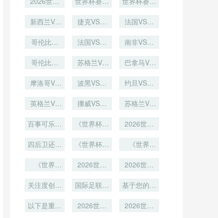
馆赛后利用
2026世界
馆遗产将惠
世界杯赛后
史？》
期间北美航
世界杯赛后
杯：小组赛
规划
球迷放生大
及社区
空走廊的临
球迷放生野
第三名的进
新西兰VS
捷克VS墨
雁列队
时航线申请
法国VS伊
鸭乱飞
球数与晋级
埃及直播新
西哥捷克
深度解析
拉克法国
概率相关性
西兰VS埃
哥伦比亚
VS墨西哥
法国VS伊
VS伊拉克
南非VS韩
及在线直播
VS刚果哥
深度解析
拉克直播法
直播
国直播南非
直播
伦比亚VS
哥伦比亚
国VS伊拉
苏格兰VS
VS韩国在
巴拿马VS
VS刚果直
刚果直播
克在线直播
巴西直播苏
克罗地亚直
线直播
播哥伦比亚
摩洛哥VS
格兰VS巴
波黑VS卡
约旦VS阿
播巴拿马
海地直播摩
VS刚果在
西在线直播
塔尔波黑
尔及利亚约
VS克罗地
洛哥VS海
英格兰VS
线直播
VS卡塔尔
挪威VS塞
亚在线直播
旦VS阿尔
苏格兰VS
地在线直播
加纳英格兰
内加尔直播
直播
及利亚直播
巴西苏格兰
百事可乐如
VS加纳直
《世界杯赞
挪威VS塞
VS巴西直
2026世界
何应对？》
播
内加尔在线
助商“内卷
杯英格兰阵
播
四后卫还是
《世界杯球
升级”：可
直播
型选择
《世界
三中卫体系
星豪车大比
口可乐推
杯“最萌吉
《世界
出“足球瓶”
2026世界
拼！姆巴
祥物”引热
2026世界
杯“最辣女
佩、哈兰德
杯抽签仪式
议！设计被
杯分组抽签
关注度创历
球迷”排行
座驾曝光》
收视率刷新
国际足联主
引爆全球热
基于您的需
吐槽“像外
榜！各国美
史新高
历史纪录
席亲临
星人”》
议
求
以下是重新
女争奇斗
2026美加
2026世界
2026世界
拟定的标
艳》
墨世界杯抽
杯冷链餐食
杯跨时区挑