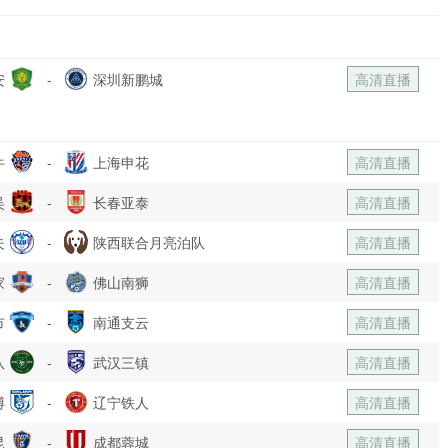
安
-
深圳新鹏城
高清直播
牛
-
上海申花
高清直播
吴
-
长春亚泰
高清直播
夫
-
陕西联合月亮泊队
高清直播
家
-
佛山南狮
高清直播
市
-
南通支云
高清直播
队
-
武汉三镇
高清直播
博
-
辽宁铁人
高清直播
昆
-
成都蓉城
高清直播