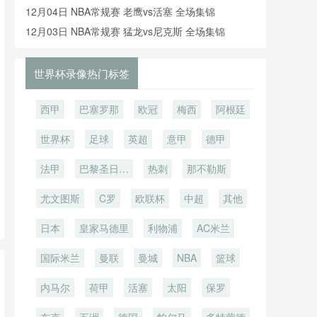
像回放
12月04日 NBA常规赛 老鹰vs活塞 全场集锦
12月03日 NBA常规赛 猛龙vs尼克斯 全场集锦
世界杯录像热门标签
西甲
巴塞罗那
欧冠
梅西
阿根廷
世界杯
足球
英超
意甲
德甲
法甲
巴黎圣日耳
热刺
那不勒斯
曼
尤文图斯
C罗
欧联杯
中超
其他
日本
皇家马德里
利物浦
AC米兰
国际米兰
曼联
曼城
NBA
篮球
内马尔
荷甲
活塞
太阳
保罗