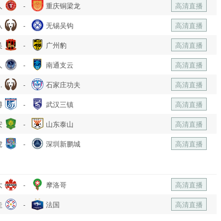
人
-
重庆铜梁龙
高清直播
队
-
无锡吴钩
高清直播
吴
-
广州豹
高清直播
人
-
南通支云
高清直播
乐
-
石家庄功夫
高清直播
博
部
-
武汉三镇
高清直播
安
-
山东泰山
高清直播
虎
-
深圳新鹏城
高清直播
大
-
摩洛哥
高清直播
圭
-
法国
高清直播