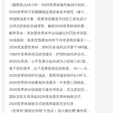
《极限执法48小时：2026世界杯裁判备战中的科学
恢复体系》
2026世界杯可穿戴睡眠监测设备技术规范（修订
稿）
球场降温新方案：喷雾系统覆盖半径的工程化设计
点球决胜前的关键变阵：解析2026世界杯加时赛换
人新规
帧率革命：美加墨世界杯半自动越位判罚技术深度解
读
34场炼狱：南美世预赛如何榨干传奇老将的最后一滴
血
2026美加墨世界杯：跨时区多场同步开赛下VAR裁判
资源的动态调度与优化策略
1982年世界杯球员跨境通关：护照时效性评估与跨
城转场策略研究
2026生死局：公平竞赛分如何成为小组第三的“隐形
晋级线”
基于您的需求，以下是重新拟定的标题：<br /> <br
/> **“2026世界杯前瞻：混合用途场馆更衣室动线优
2026世界杯跨时区挑战：墨西哥城至纽约5小时飞行
化设计研究”**
如何扰乱球员昼夜节律
2026世界杯冷链餐食跨境通关：中美墨三国检疫标
准博弈与执行差异
2026世界杯分组抽签引爆全球热议，关注度创历史
新高
国际足联主席亲临2026美加墨世界杯抽签仪式
2026世界杯抽签仪式收视率刷新历史纪录
《世界杯“最萌吉祥物”引热议！设计被吐槽“像外星