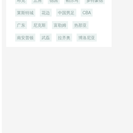
布克
五洲
德国
帕尔马
多特蒙德
莱斯特城
花边
中国男足
CBA
广东
尼克斯
富勒姆
热那亚
南安普顿
武磊
拉齐奥
博洛尼亚