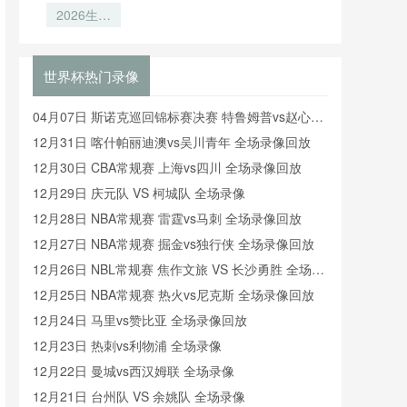
题：<br />
2026生死
跨境通关：
签仪式
战：墨西哥
局：公平竞
<br />
中美墨三国
城至纽约5
**“2026世
赛分如何成
检疫标准博
小时飞行如
界杯前瞻：
为小组第三
弈与执行差
何扰乱球员
世界杯热门录像
混合用途场
的“隐形晋
异
昼夜节律
馆更衣室动
级线”
04月07日 斯诺克巡回锦标赛决赛 特鲁姆普vs赵心童
线优化设计
全场录像回放
12月31日 喀什帕丽迪澳vs吴川青年 全场录像回放
研究”**
12月30日 CBA常规赛 上海vs四川 全场录像回放
12月29日 庆元队 VS 柯城队 全场录像
12月28日 NBA常规赛 雷霆vs马刺 全场录像回放
12月27日 NBA常规赛 掘金vs独行侠 全场录像回放
12月26日 NBL常规赛 焦作文旅 VS 长沙勇胜 全场录
像
12月25日 NBA常规赛 热火vs尼克斯 全场录像回放
12月24日 马里vs赞比亚 全场录像回放
12月23日 热刺vs利物浦 全场录像
12月22日 曼城vs西汉姆联 全场录像
12月21日 台州队 VS 余姚队 全场录像