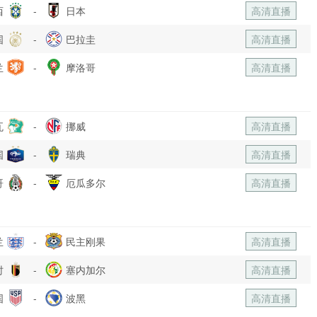
西
-
日本
高清直播
国
-
巴拉圭
高清直播
兰
-
摩洛哥
高清直播
瓦
-
挪威
高清直播
国
-
瑞典
高清直播
哥
-
厄瓜多尔
高清直播
兰
-
民主刚果
高清直播
时
-
塞内加尔
高清直播
国
-
波黑
高清直播