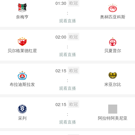
欧冠
01:30
:
奈梅亨
奥林匹亚科斯
观看直播
欧冠
02:00
:
贝尔格莱德红星
贝夏普尔
观看直播
欧冠
02:15
:
布拉迪斯拉发
米亚尔比
观看直播
欧冠
02:15
:
采列
阿拉特阿美尼亚
观看直播