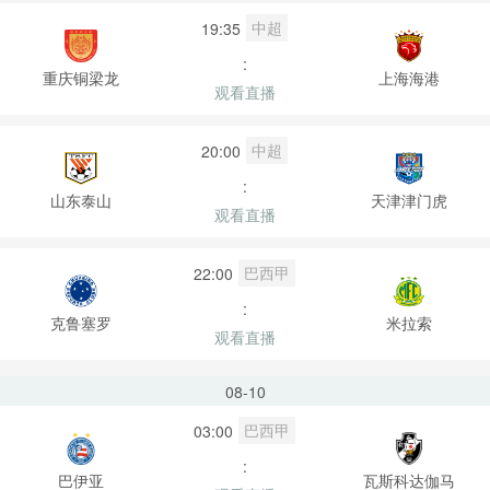
中超
19:35
:
重庆铜梁龙
上海海港
观看直播
中超
20:00
:
山东泰山
天津津门虎
观看直播
巴西甲
22:00
:
克鲁塞罗
米拉索
观看直播
08-10
巴西甲
03:00
:
巴伊亚
瓦斯科达伽马