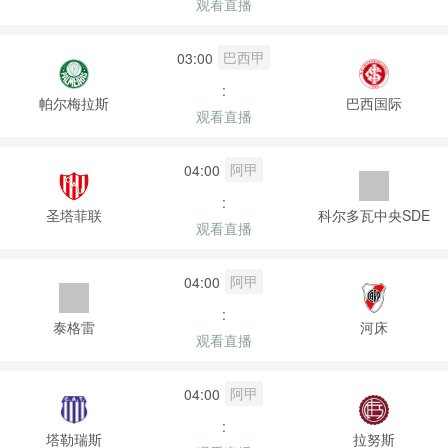
观看直播
巴西甲
03:00
:
帕尔梅拉斯
巴西国际
观看直播
阿甲
04:00
:
圣塔菲联
科尔多瓦中央SDE
观看直播
阿甲
04:00
:
泰格雷
河床
观看直播
阿甲
04:00
:
塔勒瑞斯
拉努斯