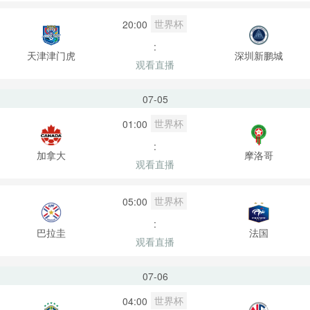
世界杯
20:00
:
天津津门虎
深圳新鹏城
观看直播
07-05
世界杯
01:00
:
加拿大
摩洛哥
观看直播
世界杯
05:00
:
巴拉圭
法国
观看直播
07-06
世界杯
04:00