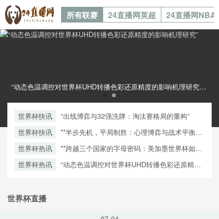
所有联赛
24直播网英超
24直播网NBA
“动态色温调控对世界杯UHD转播色彩还原精度的影响机理研究”“动态色温调控对世界杯UHD转播色彩还原精度的影响机理研究”
世界杯快讯
“出线博弈与32强洗牌：淘汰赛格局的重构”
世界杯快讯
**半步先机，平局制胜：心理博弈与战术平衡的
临界点**
世界杯热讯
**跨越三个国家的字母密码：美加墨世界杯如何
续写小组命名的传奇逻辑**
世界杯热讯
“动态色温调控对世界杯UHD转播色彩还原精度
的影响机理研究”
世界杯直播
07-04