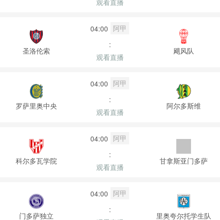
观看直播
阿甲
04:00
:
圣洛伦索
飓风队
观看直播
阿甲
04:00
:
罗萨里奥中央
阿尔多斯维
观看直播
阿甲
04:00
:
科尔多瓦学院
甘拿斯亚门多萨
观看直播
阿甲
04:00
:
门多萨独立
里奥夸尔托学生队