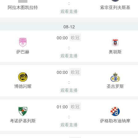
:
阿拉木图凯拉特
索非亚列夫斯基
观看直播
08-12
欧冠
00:00
:
萨巴赫
奥胡斯
观看直播
欧冠
00:00
:
博德闪耀
圣吉罗斯
观看直播
欧冠
01:00
:
考诺萨基列斯
萨格勒布迪纳摩
观看直播