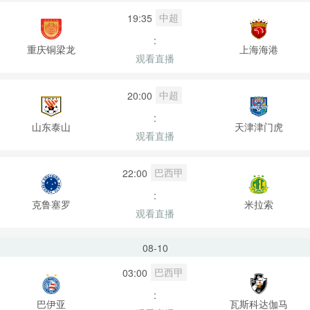
中超
19:35
:
重庆铜梁龙
上海海港
观看直播
中超
20:00
:
山东泰山
天津津门虎
观看直播
巴西甲
22:00
:
克鲁塞罗
米拉索
观看直播
08-10
巴西甲
03:00
:
巴伊亚
瓦斯科达伽马