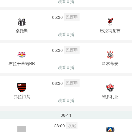
观看直播
巴西甲
05:30
:
桑托斯
巴拉纳竞技
观看直播
巴西甲
05:30
:
布拉干蒂诺RB
科林蒂安
观看直播
巴西甲
06:30
:
弗拉门戈
维多利亚
观看直播
08-11
欧冠
23:00