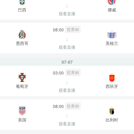
:
巴西
挪威
观看直播
世界杯
08:00
:
墨西哥
英格兰
观看直播
07-07
世界杯
03:00
:
葡萄牙
西班牙
观看直播
世界杯
08:00
:
美国
比利时
观看直播