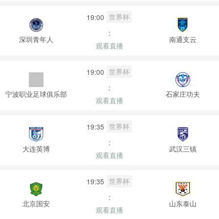
世界杯
19:00
:
深圳青年人
南通支云
观看直播
世界杯
19:00
:
宁波职业足球俱乐部
石家庄功夫
观看直播
世界杯
19:35
:
大连英博
武汉三镇
观看直播
世界杯
19:35
:
北京国安
山东泰山
观看直播