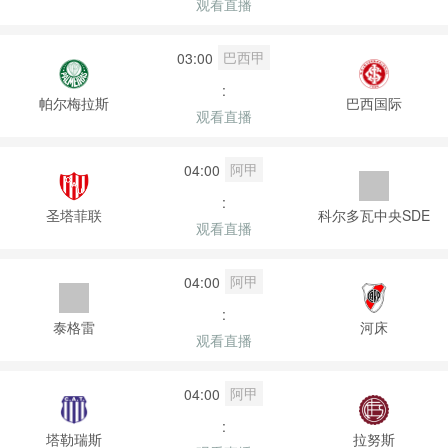
观看直播
巴西甲
03:00
:
帕尔梅拉斯
巴西国际
观看直播
阿甲
04:00
:
圣塔菲联
科尔多瓦中央SDE
观看直播
阿甲
04:00
:
泰格雷
河床
观看直播
阿甲
04:00
:
塔勒瑞斯
拉努斯