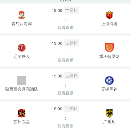
世界杯
19:00
:
青岛西海岸
上海海港
观看直播
世界杯
19:00
:
辽宁铁人
重庆铜梁龙
观看直播
世界杯
19:00
:
陕西联合月亮泊队
无锡吴钩
观看直播
世界杯
19:00
:
苏州东吴
广州豹
观看直播