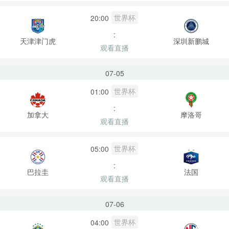
世界杯
20:00
:
天津津门虎
深圳新鹏城
观看直播
07-05
世界杯
01:00
:
加拿大
摩洛哥
观看直播
世界杯
05:00
:
巴拉圭
法国
观看直播
07-06
世界杯
04:00