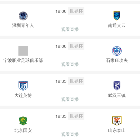
世界杯
19:00
:
深圳青年人
南通支云
观看直播
世界杯
19:00
:
宁波职业足球俱乐部
石家庄功夫
观看直播
世界杯
19:35
:
大连英博
武汉三镇
观看直播
世界杯
19:35
:
北京国安
山东泰山
观看直播