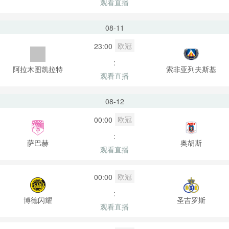
观看直播
08-11
欧冠
23:00
:
阿拉木图凯拉特
索非亚列夫斯基
观看直播
08-12
欧冠
00:00
:
萨巴赫
奥胡斯
观看直播
欧冠
00:00
:
博德闪耀
圣吉罗斯
观看直播