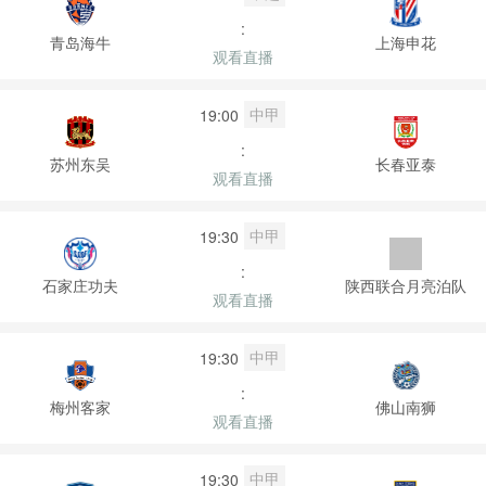
:
青岛海牛
上海申花
观看直播
中甲
19:00
:
苏州东吴
长春亚泰
观看直播
中甲
19:30
:
石家庄功夫
陕西联合月亮泊队
观看直播
中甲
19:30
:
梅州客家
佛山南狮
观看直播
中甲
19:30