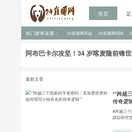
首页
足
热门赛事直播：
24直播网英超
24直播网NBA
24直播网亚洲杯
24直播网世亚预
阿布巴卡尔攻坚！34 岁喀麦隆前锋
最新文章
**跨
传奇逻辑
#跨越三
跟踪研究