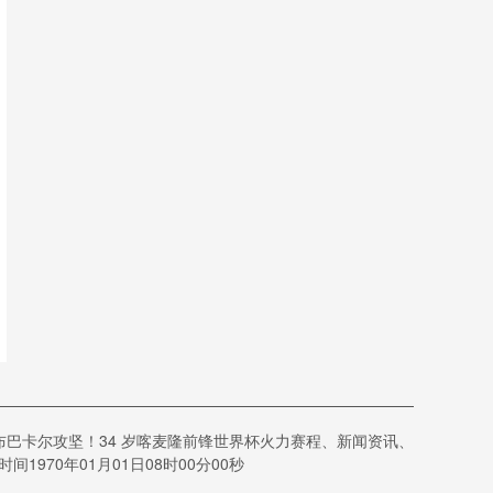
布巴卡尔攻坚！34 岁喀麦隆前锋世界杯火力赛程、新闻资讯、
70年01月01日08时00分00秒