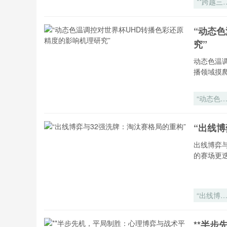
**跨越三
国家的字
密码：美
“动态
墨世界杯
究”
何续写小
命名的传
动态色温
逻辑**
播领域摸
“动态色
调控对世
杯UHD转
“出线博
播色彩还
精度的影
出线博弈
机理研究
的赛场更
“出线博
与32强洗
牌：淘汰
**半步