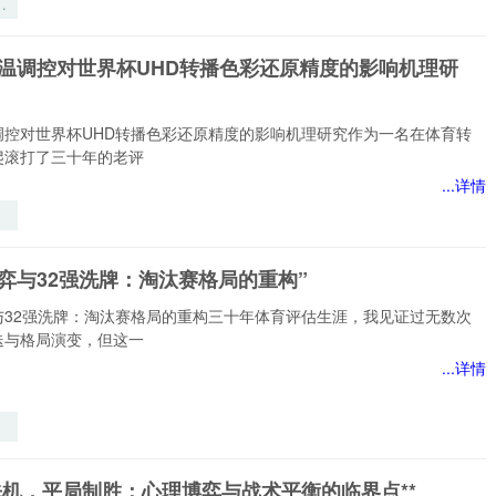
个
母
加
色温调控对世界杯UHD转播色彩还原精度的影响机理研
如
组
奇
调控对世界杯UHD转播色彩还原精度的影响机理研究作为一名在体育转
爬滚打了三十年的老评
...详情
温
界
弈与32强洗牌：淘汰赛格局的重构”
原
响
与32强洗牌：淘汰赛格局的重构三十年体育评估生涯，我见证过无数次
”
迭与格局演变，但这一
...详情
弈
赛
先机，平局制胜：心理博弈与战术平衡的临界点**