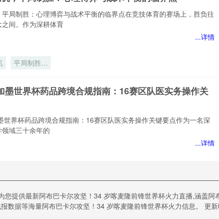
，平局制胜：心理博弈与战术平衡的临界点在竞技体育的赛场上，胜负往
念之间。作为深耕体育
...详情
机
平局制胜：
心理博弈与
战术平衡的
美加墨世界杯药品跨境合规指南：16赛区队医实务操作关
临界点**
加墨世界杯药品跨境合规指南：16赛区队医实务操作关键要点作为一名深
学领域三十余年的
...详情
药
规
lace草皮“双生变阵”：解码2026世界杯场馆的生态智慧与
题为您提供最新阿布巴卡尔攻坚！34 岁喀麦隆前锋世界杯火力直播,涵盖阿
场黑科技
实
数据等海量阿布巴卡尔攻坚！34 岁喀麦隆前锋世界杯火力信息。 更新时间19
键
ce草皮“双生变阵”：解码2026世界杯场馆的生态智慧与无缝转场黑科技作为