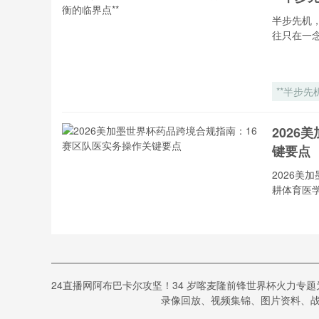
格局的重
构”
半步先机
往只在一
**半步先
2026
键要点
2026美
耕体育医
2026美加
墨世界杯
品跨境合
BC P
指南：16
24直播网阿布巴卡尔攻坚！34 岁喀麦隆前锋世界杯火力专
无缝转
赛区队医
录像回放、视频集锦、图片资料、战报
务操作关
BCPla
要点