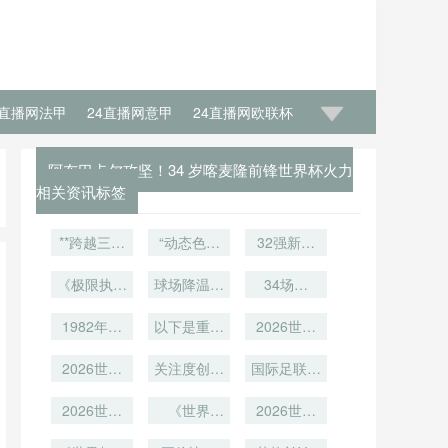
4直播网法甲
24直播网意甲
24直播网欧联杯
阿布巴卡尔攻坚！34 岁喀麦隆前锋世界杯火力
相关资讯标签
**跨越三个
“动态色温
32强新变
国家的字母
调控对世界
局：美加墨
密码：美加
《极限执法
球场降温新
杯UHD转
世界杯抽签
34场炼
墨世界杯如
48小时：
播色彩还原
方案：喷雾
形势深度研
狱：南美世
何续写小组
2026世界
1982年世
精度的影响
系统覆盖半
以下是重新
预赛如何榨
2026世界
判
命名的传奇
杯裁判备战
界杯球员跨
径的工程化
机理研究”
拟定的标
干传奇老将
杯冷链餐食
中的科学恢
境通关：护
2026世界
逻辑**
关注度创历
题：<br />
设计
的最后一滴
跨境通关：
国际足联主
照时效性评
杯分组抽签
复体系》
史新高
<br />
中美墨三国
席亲临
血
**“2026世
估与跨城转
引爆全球热
2026世界
《世界
检疫标准博
2026美加
2026世界
界杯前瞻：
场策略研究
杯抽签仪式
议
杯“最辣女
弈与执行差
墨世界杯抽
杯英格兰阵