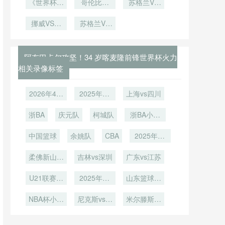
混合用途场
收视率刷新
《世界杯赞
球迷”排行
哥伦比亚
苏格兰VS
签仪式
型选择
异
馆更衣室动
助商“内卷
历史纪录
榜！各国美
VS刚果直
巴西直播苏
线优化设计
升级”：可
挪威VS塞
播哥伦比亚
苏格兰VS
女争奇斗
格兰VS巴
研究”**
内加尔直播
口可乐推
巴西苏格兰
VS刚果在
艳》
西在线直播
出“足球瓶”
挪威VS塞
VS巴西直
线直播
内加尔在线
播
阿布巴卡尔攻坚！34 岁喀麦隆前锋世界杯火力
直播
相关录像标签
2026年4月
2025年12
上海vs四川
5日
月27日
浙BA
庆元队
柯城队
浙BA小组
赛A组第20
中国篮球
余姚队
CBA
2025年12
轮
月12日
柔佛新山vs
吉林vs深圳
广东vs江苏
上海海港
U21联赛决
2025年12
山东篮球联
赛第6轮
月4日
赛总决赛第
NBA杯小组
尼克斯vs黄
米尔滕斯vs
4轮
赛
蜂
江俊